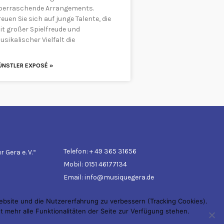
berraschende Arrangements.
euen Sie sich auf junge Talente, die
it großer Spielfreude und
usikalischer Vielfalt die
ÜNSTLER EXPOSÉ »
Telefon: + 49 365 31656
 Gera e. V.“
Mobil: 0151 46177134
Email: info@musiquegera.de
Website und die Nutzererfahrung zu verbessern (Tracking Cookies).
 mehr alle Funktionalitäten der Seite zur Verfügung stehen.