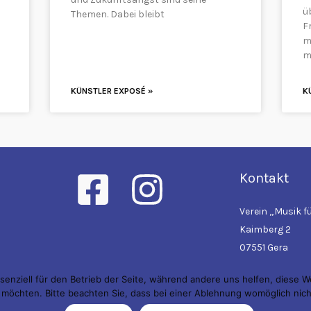
ü
Themen. Dabei bleibt
Fr
m
m
KÜNSTLER EXPOSÉ »
K
Kontakt
Verein „Musik für
Kaimberg 2
07551 Gera
senziell für den Betrieb der Seite, während andere uns helfen, diese 
 möchten. Bitte beachten Sie, dass bei einer Ablehnung womöglich nicht
d.