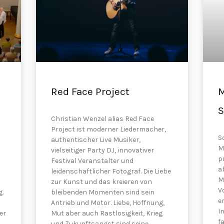
Red Face Project
M
S
Christian Wenzel alias Red Face
Project ist moderner Liedermacher,
S
authentischer Live Musiker,
M
vielseitiger Party DJ, innovativer
p
Festival Veranstalter und
a
leidenschaftlicher Fotograf. Die Liebe
M
zur Kunst und das kreieren von
V
g.
bleibenden Momenten sind sein
e
Antrieb und Motor. Liebe, Hoffnung,
I
er
Mut aber auch Rastlosigkeit, Krieg
f
und Zukunftsangst sind seine